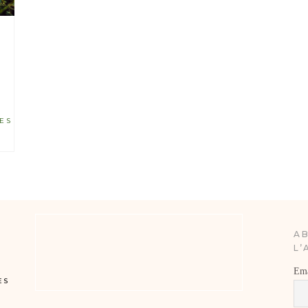
ES
AB
L’
Ema
ES